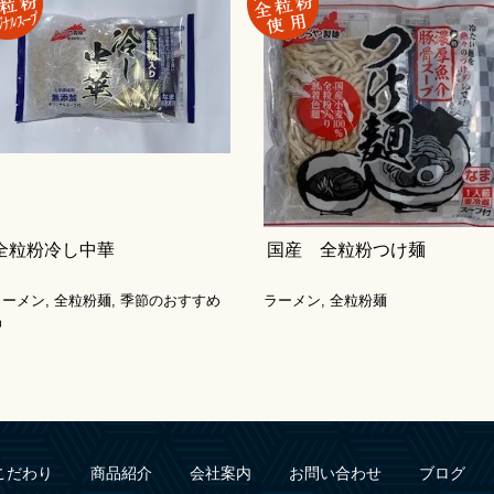
全粒粉冷し中華
国産 全粒粉つけ麺
ラーメン
,
全粒粉麺
,
季節のおすすめ
ラーメン
,
全粒粉麺
品
こだわり
商品紹介
会社案内
お問い合わせ
ブログ