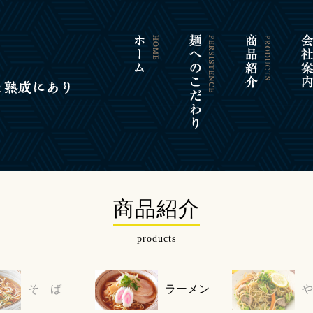
商品紹介
products
そ ば
ラーメン
や