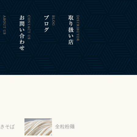
きそば
全粒粉麺