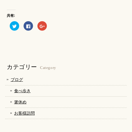
共有:
ク
Facebook
ク
リ
で
リ
ッ
共
ッ
ク
有
ク
し
す
し
て
る
て
Twitter
に
Google+
で
は
で
共
ク
共
有
リ
有
(新
ッ
(新
し
ク
し
カテゴリー
い
し
い
Category
ウ
て
ウ
ィ
く
ィ
ン
だ
ン
ブログ
ド
さ
ド
ウ
い
ウ
で
(新
で
食べ歩き
開
し
開
き
い
き
ま
ウ
ま
箸休め
す)
ィ
す)
ン
ド
お客様訪問
ウ
で
開
き
ま
す)