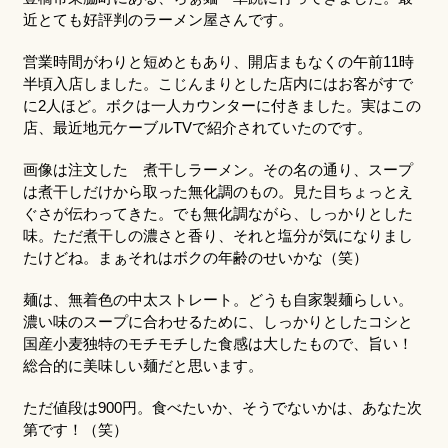
近とても好評判のラーメン屋さんです。
営業時間がわりと短めともあり、開店まもなくの午前11時
半頃入店しました。こじんまりとした店内にはお客がすで
に2人ほど。ボクは一人カウンターに付きました。実はこの
店、最近地元ケーブルTVで紹介されていたのです。
画像は注文した 煮干しラーメン。その名の通り、スープ
は煮干しだけから取った無化調のもの。見た目ちょっとえ
ぐさが伝わってきた。でも無化調ながら、しっかりとした
味。ただ煮干しの濃さと香り、それと塩分が気になりまし
たけどね。まぁそれはボクの年齢のせいかな（笑）
麺は、無着色の中太ストレート。どうも自家製麺らしい。
濃い味のスープに合わせるために、しっかりとしたコシと
国産小麦独特のモチモチした食感は大したもので、旨い！
総合的に美味しい麺だと思います。
ただ値段は900円。食べたいか、そうでないかは、あなた次
第です！（笑）