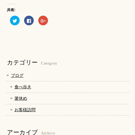
共有:
ク
Facebook
ク
リ
で
リ
ッ
共
ッ
ク
有
ク
し
す
し
て
る
て
Twitter
に
Google+
で
は
で
共
ク
共
有
リ
有
(新
ッ
(新
し
ク
し
カテゴリー
い
し
い
Category
ウ
て
ウ
ィ
く
ィ
ン
だ
ン
ブログ
ド
さ
ド
ウ
い
ウ
で
(新
で
食べ歩き
開
し
開
き
い
き
ま
ウ
ま
箸休め
す)
ィ
す)
ン
ド
お客様訪問
ウ
で
開
き
ま
す)
アーカイブ
Archive