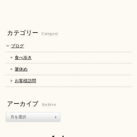
ク
有
ク
し
す
し
て
る
て
Twitter
に
Google+
で
は
で
共
ク
共
有
リ
有
(新
ッ
(新
し
ク
し
カテゴリー
い
し
い
Category
ウ
て
ウ
ィ
く
ィ
ン
だ
ン
ブログ
ド
さ
ド
ウ
い
ウ
で
(新
で
食べ歩き
開
し
開
き
い
き
ま
ウ
ま
箸休め
す)
ィ
す)
ン
ド
お客様訪問
ウ
で
開
き
ま
す)
アーカイブ
Archive