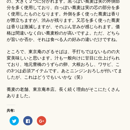
の、大きく２つに分かれます。黒っぽい蕎麦は実の外側部
分を多く使用しており、白っぽい蕎麦は実の芯の部分を多
く使用したものとなります。外側を多く使った蕎麦は香り
が際立ちますが、渋みが残ります。又芯を多く使った蕎麦
は香りは激減しますが、そのぶん甘みが感じられます。価
格は間違いなく白い蕎麦粉のが高いですよ。ただ、どちら
が旨いか否か、それは食べる人の好みの違いだけですね。
ところで、東京庵のざるそばは、手打ちではないものの大
変美味しいと思います。汁も一般向けに甘目に仕上げられ
ており、地元豊橋のうずらの卵、大根おろし、ワサビ、こ
の3つは必須アイテムです。あとニンジンおろしが付いてま
したが、これはどうでもいいかな（笑）
蕎麦の老舗、東京庵本店。長く続く理由がそこにたくさん
ありました。
共有:
ク
Facebook
ク
リ
で
リ
ッ
共
ッ