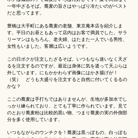
一年中ざるそば。蕎麦の旨さはやっぱり冷たいのがベスト
だと思ってます。
豊橋は大手町にある蕎麦の老舗、東京庵本店を紹介しま
す。平日のお昼ともあって店内はお客で満員でした。サラ
リーマンはもちろん、老夫婦、はたまた一人でいる男性、
女性もいました。客層は広いようです。
この日ボクが注文したざるそば。いつもなら迷いなく天ざ
るを注文するのですが、最近は身体に気を遣って天ぷらは
外しています。にもかかわらず画像にはかき揚げが！
（笑） どうも大盛りを注文すると自然に付いてくるるの
かな？
ここの蕎麦は手打ちではありませんが、生地が多加水でし
っかり練られており、とても丁寧に作られています。見て
のとおり蕎麦粉は比較的黒い物、つまり蕎麦の実の外側部
分を多く使用しています。
いつもながらのウンチクを！蕎麦は黒っぽもの、白っぽも