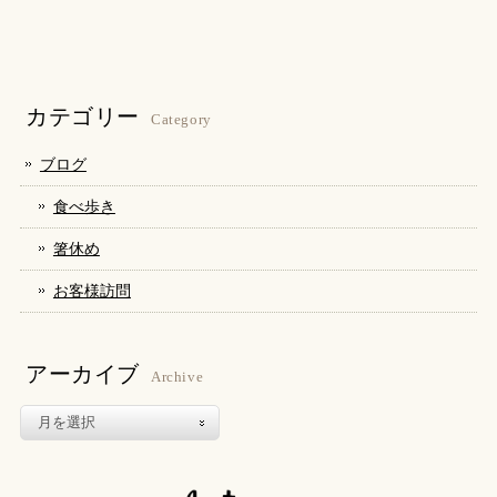
し
す
し
て
る
て
Twitter
に
Google+
で
は
で
共
ク
共
有
リ
有
(新
ッ
(新
し
ク
し
カテゴリー
い
し
い
Category
ウ
て
ウ
ィ
く
ィ
ン
だ
ン
ブログ
ド
さ
ド
ウ
い
ウ
で
(新
で
食べ歩き
開
し
開
き
い
き
ま
ウ
ま
箸休め
す)
ィ
す)
ン
ド
お客様訪問
ウ
で
開
き
ま
す)
アーカイブ
Archive