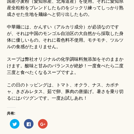
国産小麦粉（愛知県産、北海道産）を使用。それに愛知県
産全粒粉をブレンドしたものをジックリ練ってしっかり熟
成させた生地を麺線へと切り出したもの。
中華麺には、かんすい（アルカリ成分）が必須なのです
が、それは中国のモンゴル自治区の大自然から採取した身
体に優しいもの。それに着色料不使用。モチモチ、ツルツ
ルの食感がたまりません。
スープは弊社オリジナルの化学調味料無添加をそのままか
けます。酸味と甘みのバランスが絶妙！一度食べたら二度
三度と食べたくなるスープですよ。
この日のトッピングは、トマト、オクラ、ナス、カボチ
ャ、きざみレタス、茹で卵、豚肉の唐揚げ。暑さを乗り切
るにはバツグンです。一度お試しあれ！
共有:
ク
Facebook
ク
リ
で
リ
ッ
共
ッ
ク
有
ク