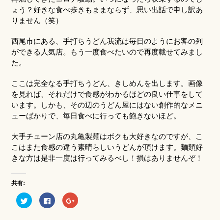
ょう？好きな食べ歩きもままならず、思い出話で申し訳あ
りません（笑）
西尾市にある、手打ちうどん我流は毎日のようにお客の列
ができる人気店。もう一度食べたいので再度載せてみまし
た。
ここは完全なる手打ちうどん、きしめんを出します。画像
を見れば、それだけで食感がわかるほどの良い仕事をして
います。しかも、その辺のうどん屋にはない創作的なメニ
ューばかりで、毎日食べに行っても飽きないほど。
大手チェーン店の丸亀製麺はボクも大好きなのですが、こ
こはまた食感の違う素晴らしいうどんが頂けます。麺類好
きな方は是非一度は行ってみるべし！損はありませんぞ！
共有:
ク
Facebook
ク
リ
で
リ
ッ
共
ッ
ク
有
ク