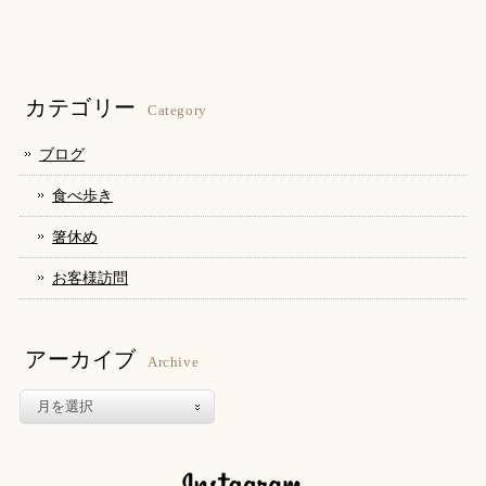
し
す
し
て
る
て
Twitter
に
Google+
で
は
で
共
ク
共
有
リ
有
(新
ッ
(新
し
ク
し
カテゴリー
い
し
い
Category
ウ
て
ウ
ィ
く
ィ
ン
だ
ン
ブログ
ド
さ
ド
ウ
い
ウ
で
(新
で
食べ歩き
開
し
開
き
い
き
ま
ウ
ま
箸休め
す)
ィ
す)
ン
ド
お客様訪問
ウ
で
開
き
ま
す)
アーカイブ
Archive