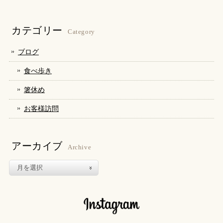
で
は
で
共
ク
共
有
リ
有
(新
ッ
(新
し
ク
し
カテゴリー
い
し
い
Category
ウ
て
ウ
ィ
く
ィ
ン
だ
ン
ブログ
ド
さ
ド
ウ
い
ウ
で
(新
で
食べ歩き
開
し
開
き
い
き
ま
ウ
ま
箸休め
す)
ィ
す)
ン
ド
お客様訪問
ウ
で
開
き
ま
す)
アーカイブ
Archive