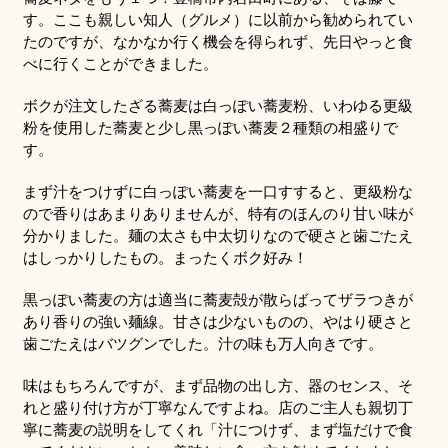
す。ここも親しい知人（グルメ）に以前から勧められてい
たのですが、なかなか行く機会を得られず、先日やっと食
べに行くことができました。
ボクが注文したざる蕎麦は白っぽい蕎麦粉、いわゆる更級
粉を使用した蕎麦と少し黒っぽい蕎麦２種類の相盛りで
す。
まず汁をつけずに白っぽい蕎麦を一口すすると、更級粉な
ので香りはあまりありませんが、特有のほんのり甘い味が
分かりました。麺の太さも中太切りなので硬さと歯ごたえ
はしっかりしたもの。まったくボク好み！
黒っぽい蕎麦の方は適当に蕎麦殻が散らばってザラつきが
あり香りの強い麺線。甘さは少ないものの、やはり硬さと
歯ごたえはバツグンでした。汁の味も万人向きです。
味はもちろんですが、まず品物の出し方、器のセンス、そ
れと盛り付け方が丁寧なんですよね。店のご主人も親切丁
寧に蕎麦の説明をしてくれ「汁につけず、まず塩だけで食