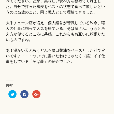
べてください」とか、美味しい食べ方を勧めてくれまし
た。自分で打った蕎麦をベストの状態で食べて欲しいとい
うのは当然のこと。同じ職人として理解できました。
大手チェーン店が増え、個人経営が苦戦している昨今、職
人の仕事に拘って人気を得ている、そば藤さん。うちと考
え方が似てるところに共感。これからもお互いに頑張りた
いものですね。
あ！温かい天ぷらうどんも薄口醤油をベースとした汁で旨
いですよ・・・ついでに書いたわけじゃなく（笑）イイ仕
事をしている「そば藤」の紹介でした。
共有:
ク
Facebook
ク
リ
で
リ
ッ
共
ッ
ク
有
ク
し
す
し
て
る
て
Twitter
に
Google+