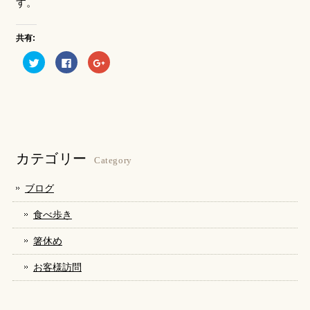
す。
共有:
ク
Facebook
ク
リ
で
リ
ッ
共
ッ
ク
有
ク
し
す
し
て
る
て
Twitter
に
Google+
で
は
で
共
ク
共
有
リ
有
(新
ッ
(新
し
ク
し
カテゴリー
い
し
い
Category
ウ
て
ウ
ィ
く
ィ
ン
だ
ン
ブログ
ド
さ
ド
ウ
い
ウ
で
(新
で
食べ歩き
開
し
開
き
い
き
ま
ウ
ま
箸休め
す)
ィ
す)
ン
ド
お客様訪問
ウ
で
開
き
ま
す)