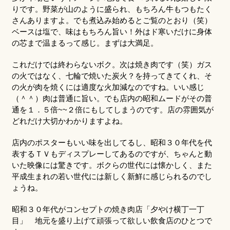
りです。野菜が山のように盛られ、もちろん牛もつもたく
さんありますよ。でも煮込み始めるとご覧のとおり（笑）
ベースは塩で、味はもちろん旨い！外はド寒いだけに身体
の芯まで温まるって感じ。まずは大満足。
これだけでは終わらないボク。次は焼き肉です（笑）ガス
の火ではなく、七輪で焼いた炭火？を持ってきてくれ、そ
の火が肉を焼くには適度な火加減なのですね。いい感じ
（＾＾）肉は普通に旨い。でも店内の昭和ムードがその普
通を１．５倍~~２倍にもしてしまうのです。店の雰囲気が
どれだけ大切かわかりますよね。
店内のポスターもいい味を出してるし、昭和３０年代を代
表するＴＶもディスプレーしてあるのですが、ちゃんと動
いた映像には驚きです。ボクらの世代には懐かしく、また
平成生まれの若い世代には新しく新鮮に感じられるのでし
ょうね。
昭和３０年代がコンセプトの焼き肉店「夕やけ横丁一丁
目」 地元を盛り上げて頑張って欲しい飲食店のひとつで