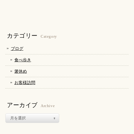
ッ
共
ッ
ク
有
ク
し
す
し
て
る
て
Twitter
に
Google+
で
は
で
共
ク
共
有
リ
有
(新
ッ
(新
し
ク
し
カテゴリー
い
し
い
Category
ウ
て
ウ
ィ
く
ィ
ン
だ
ン
ブログ
ド
さ
ド
ウ
い
ウ
で
(新
で
食べ歩き
開
し
開
き
い
き
ま
ウ
ま
箸休め
す)
ィ
す)
ン
ド
お客様訪問
ウ
で
開
き
ま
す)
アーカイブ
Archive