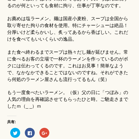
るのが何といっても食材に拘り、仕事が丁寧なのです。
お薦めは塩ラーメン。麺は国産小麦粉、スープは全国から
取り寄せた拘りの食材を使用。特にチャーシューは絶品！
分厚いけど柔らかいし、炙ってあるから香ばしい。これだ
けを食べてもいいくらいの逸品。
また食べ終わるまでスープは熱々だし麺が延びません。常
に食べるお客の立場で一杯のラーメンを作っているのがボ
クには伝わってくるのです。これはお見事！簡単なよう
で、なかなかできることではないのですね。それができた
ら何処のラーメン屋さんも流行ってるもん（笑）
もう一度食べたいラーメン。（仮）父の日に「つぼみ」の
人気の理由を再確認させてもらったひと時。ご馳走さまで
したｍ（_ _）ｍ
共有:
ク
Facebook
ク
リ
で
リ