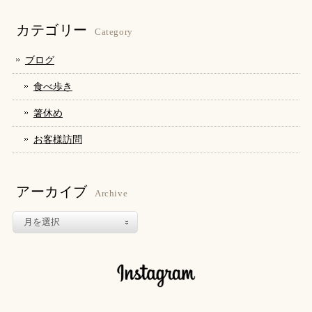
有
リ
有
(新
ッ
(新
し
ク
し
カテゴリー
い
し
い
Category
ウ
て
ウ
ィ
く
ィ
ン
だ
ン
ブログ
ド
さ
ド
ウ
い
ウ
で
(新
で
食べ歩き
開
し
開
き
い
き
ま
ウ
ま
箸休め
す)
ィ
す)
ン
ド
お客様訪問
ウ
で
開
き
ま
す)
アーカイブ
Archive