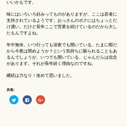
いいかもです。
味にはいろいろ好みってものがありますが、ここは若者に
支持されているようです。おっさんのボクにはちょっとだ
け濃い。だけど長年ここで営業を続けているのだから大し
たもんですよね。
年中無休、いつ行っても深夜でも開いている。たまに暇だ
から今夜は閉めようか？という気持ちに駆られることもあ
るんでしょうが、いつでも開いている、じゃんだらは信念
があります。それが長年続く理由なのですね。
継続は力なり！改めて思いました。
共有:
ク
Facebook
ク
リ
で
リ
ッ
共
ッ
ク
有
ク
し
す
し
て
る
て
Twitter
に
Google+
で
は
で
共
ク
共