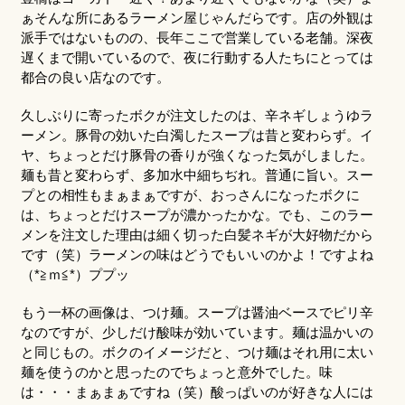
ぁそんな所にあるラーメン屋じゃんだらです。店の外観は
派手ではないものの、長年ここで営業している老舗。深夜
遅くまで開いているので、夜に行動する人たちにとっては
都合の良い店なのです。
久しぶりに寄ったボクが注文したのは、辛ネギしょうゆラ
ーメン。豚骨の効いた白濁したスープは昔と変わらず。イ
ヤ、ちょっとだけ豚骨の香りが強くなった気がしました。
麺も昔と変わらず、多加水中細ちぢれ。普通に旨い。スー
プとの相性もまぁまぁですが、おっさんになったボクに
は、ちょっとだけスープが濃かったかな。でも、このラー
メンを注文した理由は細く切った白髪ネギが大好物だから
です（笑）ラーメンの味はどうでもいいのかよ！ですよね
（*≧ｍ≦*）ププッ
もう一杯の画像は、つけ麺。スープは醤油ベースでピリ辛
なのですが、少しだけ酸味が効いています。麺は温かいの
と同じもの。ボクのイメージだと、つけ麺はそれ用に太い
麺を使うのかと思ったのでちょっと意外でした。味
は・・・まぁまぁですね（笑）酸っぱいのが好きな人には