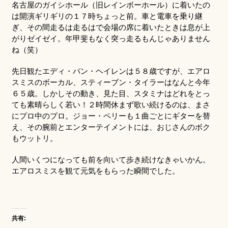
名古屋のガイシホール（旧レインボーホール）に着いたの
は開演ギリギリの１７時ちょっと前。車と電車を乗り継
ぎ、その間走るは走るはで会場の席に着いたときは息が上
がりゼイゼイ。年甲斐もなく突っ走るもんじゃありません
ね（笑）
先日観たエディ・バン・ヘイレンは５８歳ですが、エアロ
スミスのボーカル、スティーブン・タイラーはなんと今年
６５歳。しかしその動き、見た目、スタミナはどれをとっ
ても素晴らしく若い！２時間休まず歌い続けるのは、まさ
にプロ中のプロ。ジョー・ペリーも１曲ごとにギターを替
え、その腕前とエンターテイメントには、おじさんのボク
もウットリ。
人間いくつになっても前を向いて歩き続けなきゃいかん。
エアロスミスを観て元気をもらった瞬間でした。
共有: