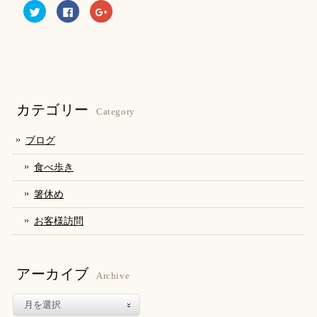
ク
Facebook
ク
リ
で
リ
ッ
共
ッ
ク
有
ク
し
す
し
て
る
て
Twitter
に
Google+
で
は
で
共
ク
共
有
リ
有
(新
ッ
(新
し
ク
し
カテゴリー
い
し
い
Category
ウ
て
ウ
ィ
く
ィ
ン
だ
ン
ブログ
ド
さ
ド
ウ
い
ウ
で
(新
で
食べ歩き
開
し
開
き
い
き
ま
ウ
ま
箸休め
す)
ィ
す)
ン
ド
お客様訪問
ウ
で
開
き
ま
す)
アーカイブ
Archive