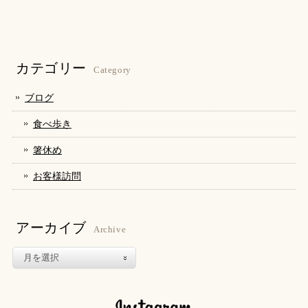
し
す
し
て
る
て
Twitter
に
Google+
で
は
で
共
ク
共
有
リ
有
(新
ッ
(新
し
ク
し
カテゴリー
い
し
い
Category
ウ
て
ウ
ィ
く
ィ
ン
だ
ン
ブログ
ド
さ
ド
ウ
い
ウ
で
(新
で
食べ歩き
開
し
開
き
い
き
ま
ウ
ま
箸休め
す)
ィ
す)
ン
ド
お客様訪問
ウ
で
開
き
ま
す)
アーカイブ
Archive