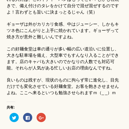
きで、備え付けのタレをかけて自分で混ぜ混ぜするのです
よ！言わずとも旨いに決まっとるじゃん（笑）
ギョーザは外がカリカリ食感、中はジューシー、しかもキ
ツネ色にこんがりと上手に焼かれています。ギョーザって
焼き方が意外と難しいんですよね。
この好麺食堂は車の通りが多い幅の広い道沿いに位置し、
大きな駐車場を備え、大型車でもすんなり入ることができ
ます。店のキャパも大きいのでかなりの人数でも対応可
能。それらが人気がある忙しいお店の理由なんですね。
良いものは残すが、現状のものに拘らず常に進化し、目先
だけでも変化させている好麺食堂。お客を飽きさせません
よね。ここへ来るといつも勉強させられますｍ（_ _）ｍ
共有:
ク
Facebook
ク
リ
で
リ
ッ
共
ッ
ク
有
ク