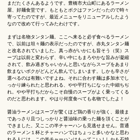
まだたくさんあるようです。豊橋市大山町にあるラーメン
屋、好麺食堂です。もともとボクはファンだったので時々
寄ってたのですが、最近メニューをリニューアルしたよう
なので改めて行ってみたわけです。
まずは名物タンタン麺。ここへ来ると必ず食べるラーメン
で、以前は坦々麺の表示だったのですが、赤丸タンタン麺
と改名されていました。真っ赤がいかにも旨そう（笑）ス
ープは以前と変わらず、辛い中にもまろやかな旨みが凝縮
されて、飲み過ぎちゃいかんと思いながらスープをあまり
飲まないボクがどんどん飲んでしまいます。しかも辛さが
選べるのは有難いですよね。それに合わす麺は多加水でし
っかり練られたと思われる、やや平打ちになった中細ちぢ
れ。やや平打ちだからこそ自慢のスープがよく乗ってくる
のだと思われます。やはり何度食べても名物でしたよ！
醤油ラーメンはスープが驚くほど鶏の香りが強く、最後ま
であっさり且つしっかりと醤油味の乗った麺を頂くことが
できました。又ここの半チャーハンも見逃せません。普通
のラーメン１杯とチャーハンではちょっと多いかなと思わ
れる人には、この半チャーハンはもってこい！しかも石焼