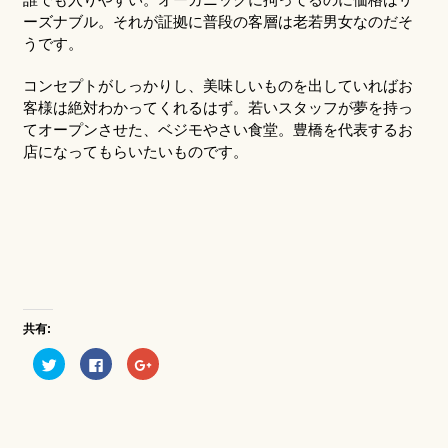
ーズナブル。それが証拠に普段の客層は老若男女なのだそ
うです。
コンセプトがしっかりし、美味しいものを出していればお
客様は絶対わかってくれるはず。若いスタッフが夢を持っ
てオープンさせた、ベジモやさい食堂。豊橋を代表するお
店になってもらいたいものです。
共有:
ク
Facebook
ク
リ
で
リ
ッ
共
ッ
ク
有
ク
し
す
し
て
る
て
Twitter
に
Google+
で
は
で