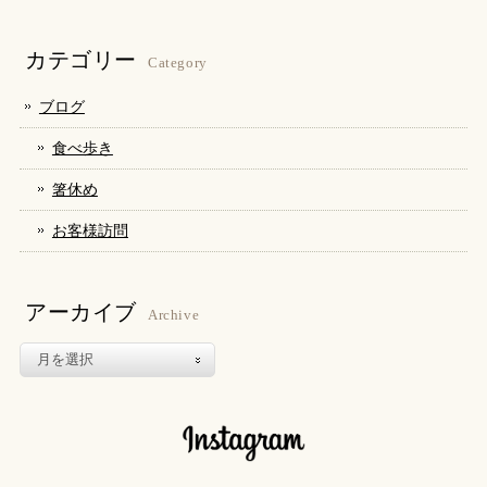
共
ク
共
有
リ
有
(新
ッ
(新
し
ク
し
カテゴリー
い
し
い
Category
ウ
て
ウ
ィ
く
ィ
ン
だ
ン
ブログ
ド
さ
ド
ウ
い
ウ
で
(新
で
食べ歩き
開
し
開
き
い
き
ま
ウ
ま
箸休め
す)
ィ
す)
ン
ド
お客様訪問
ウ
で
開
き
ま
す)
アーカイブ
Archive