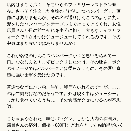
店内はすごく広く、そこいらのファミリーレストラン並
み。さっそく注文した名物の「げんこつハンバーグ」。画
像にはありませんが、その名の通りげんこつのように丸い
形をしたハンバーグをテーブルまで持ってきてくれ、女性
店員さんが目の前でそれを半分に切り、大きなナイフとフ
ォークで押さえつけジュージューしてくれるのです。その
中身はまだ赤いではありませんか！
これが名物のげんこつハンバーグか！と思いを込めて一
口。なななんと！まずビックリしたのは、その硬さ。ボク
のイメージではハンバーグとは柔らかいもの。その硬い食
感に強い衝撃を受けたのです。
普通つなぎにパン粉、牛乳、卵等をいれるのですが、ここ
のは牛肉だけなのだそうです。外は硬く中はジューシー。
しかし食べているうちに、その食感がクセになるのが不思
議。
こりゃぁやられた！味はバツグン。しかも店内の雰囲気、
店員さんの応対、価格（880円）どれをとっても納得がいく