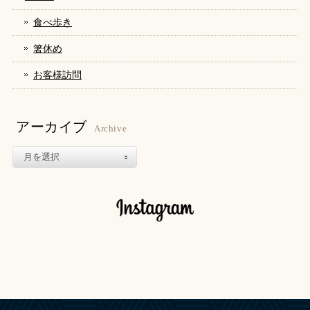
ド
さ
ド
ウ
い
ウ
で
(新
で
食べ歩き
開
し
開
き
い
き
ま
ウ
ま
箸休め
す)
ィ
す)
ン
ド
お客様訪問
ウ
で
開
き
ま
す)
アーカイブ
Archive