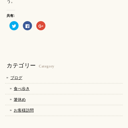
う。
共有:
ク
Facebook
ク
リ
で
リ
ッ
共
ッ
ク
有
ク
し
す
し
て
る
て
Twitter
に
Google+
で
は
で
共
ク
共
有
リ
有
(新
ッ
(新
し
ク
し
カテゴリー
い
し
い
Category
ウ
て
ウ
ィ
く
ィ
ン
だ
ン
ブログ
ド
さ
ド
ウ
い
ウ
で
(新
で
食べ歩き
開
し
開
き
い
き
ま
ウ
ま
箸休め
す)
ィ
す)
ン
ド
お客様訪問
ウ
で
開
き
ま
す)