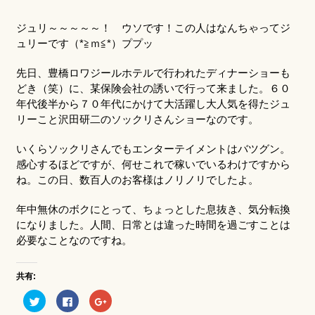
ジュリ～～～～～！ ウソです！この人はなんちゃってジ
ュリーです（*≧ｍ≦*）ププッ
先日、豊橋ロワジールホテルで行われたディナーショーも
どき（笑）に、某保険会社の誘いで行って来ました。６０
年代後半から７０年代にかけて大活躍し大人気を得たジュ
リーこと沢田研二のソックリさんショーなのです。
いくらソックリさんでもエンターテイメントはバツグン。
感心するほどですが、何せこれで稼いでいるわけですから
ね。この日、数百人のお客様はノリノリでしたよ。
年中無休のボクにとって、ちょっとした息抜き、気分転換
になりました。人間、日常とは違った時間を過ごすことは
必要なことなのですね。
共有:
ク
Facebook
ク
リ
で
リ