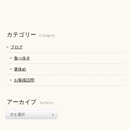
ッ
共
ッ
ク
有
ク
し
す
し
て
る
て
Twitter
に
Google+
で
は
で
共
ク
共
有
リ
有
(新
ッ
(新
し
ク
し
カテゴリー
い
し
い
Category
ウ
て
ウ
ィ
く
ィ
ン
だ
ン
ブログ
ド
さ
ド
ウ
い
ウ
で
(新
で
食べ歩き
開
し
開
き
い
き
ま
ウ
ま
箸休め
す)
ィ
す)
ン
ド
お客様訪問
ウ
で
開
き
ま
す)
アーカイブ
Archive