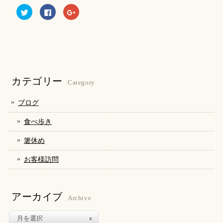
ク
Facebook
ク
リ
で
リ
ッ
共
ッ
ク
有
ク
し
す
し
て
る
て
Twitter
に
Google+
で
は
で
共
ク
共
有
リ
有
(新
ッ
(新
し
ク
し
カテゴリー
い
し
い
Category
ウ
て
ウ
ィ
く
ィ
ン
だ
ン
ブログ
ド
さ
ド
ウ
い
ウ
で
(新
で
食べ歩き
開
し
開
き
い
き
ま
ウ
ま
箸休め
す)
ィ
す)
ン
ド
お客様訪問
ウ
で
開
き
ま
す)
アーカイブ
Archive