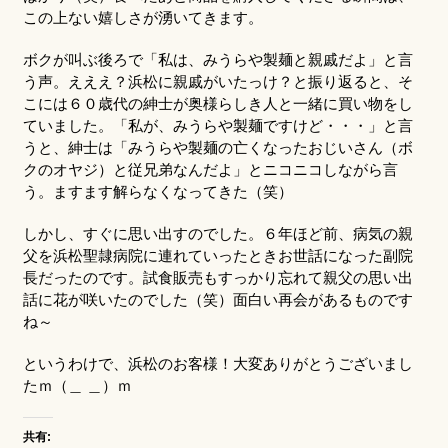
この上ない嬉しさが湧いてきます。
ボクが叫ぶ後ろで「私は、みうらや製麺と親戚だよ」と言
う声。えええ？浜松に親戚がいたっけ？と振り返ると、そ
こには６０歳代の紳士が奥様らしき人と一緒に買い物をし
ていました。「私が、みうらや製麺ですけど・・・」と言
うと、紳士は「みうらや製麺の亡くなったおじいさん（ボ
クのオヤジ）と従兄弟なんだよ」とニコニコしながら言
う。ますます解らなくなってきた（笑）
しかし、すぐに思い出すのでした。６年ほど前、病気の親
父を浜松聖隷病院に連れていったときお世話になった副院
長だったのです。試食販売もすっかり忘れて親父の思い出
話に花が咲いたのでした（笑）面白い再会があるものです
ね～
というわけで、浜松のお客様！大変ありがとうございまし
たｍ（＿ ＿）ｍ
共有: