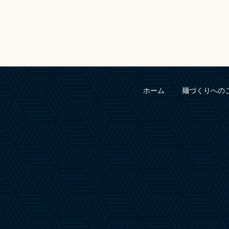
し
す
し
て
る
て
Twitter
に
Google+
で
は
で
共
ク
共
有
リ
有
(新
ッ
(新
し
ク
し
い
し
い
ウ
て
ウ
ィ
く
ィ
ン
だ
ン
ド
さ
ド
ウ
い
ウ
で
(新
で
ホーム
麺づくりへの
開
し
開
き
い
き
ま
ウ
ま
す)
ィ
す)
ン
ド
ウ
で
開
き
ま
す)