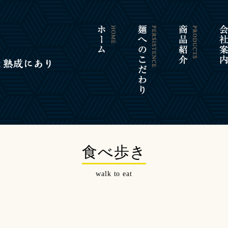
食べ歩き
walk to eat