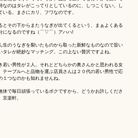
特なのはタレがこってりとしているのに、しつこくない。し
ている。まさにカリ、フワなのです。
るとその下からまたうなぎが出てくるという、まぁよくある
分になるのですね（⌒▽⌒）アハハ!
ん生のうなぎを裂いたものから取った新鮮なものなので旨い
いタレが絶妙なマッチング。この上ない贅沢ですよね。
き若い男性が２人。それとどちらかの奥さんかと思われる女
。テーブルへと品物を運ぶ店員さんは２０代の若い男性で応
の１つなのかも知れませんね。
無休で毎日頑張っているボクですから、どうかお許しくださ
、京楽軒。