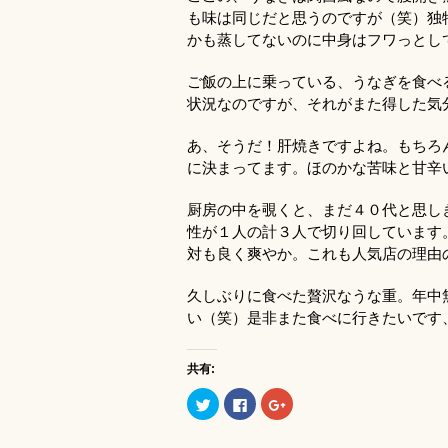
も味は同じだと思うのですが（笑）独
かも蒸してないのに中身はフワっとし
ご飯の上に乗っている、うなぎを食べ
状況なのですが、それがまた得した気
あ、そうだ！肝焼きですよね。もちろ
に決まってます。ほのかな苦味と甘辛
厨房の中を覗くと、まだ４０代と思し
性が１人の計３人で切り回しています
対も良く爽やか。これも人気店の理由
久しぶりに食べた贅沢なうな重。年中
い（笑）是非また食べに行きたいです
共有:
ク
Facebook
ク
リ
で
リ
ッ
共
ッ
ク
有
ク