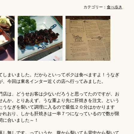
カテゴリー：
食べ歩き
てしまいました。だからといってボクは食べますよ！うなぎ
が、今回は東名インター近くの店へ行ってみました。
門店は、どうせお客は少ないだろうと思ってたのですが、お
せんか。とりあえず、うな重より先に肝焼きを注文。という
たうなぎを裂いて調理に入るので最低２０分はかかります
かれおり、しかも肝焼きは一串７つになっているので数が限
間に合いました～！
蒸し無しです。っていうか、腹から裂いても背中から裂いて