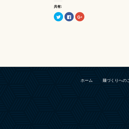
共有:
ク
Facebook
ク
リ
で
リ
ッ
共
ッ
ク
有
ク
し
す
し
て
る
て
Twitter
に
Google+
で
は
で
共
ク
共
有
リ
有
(新
ッ
(新
し
ク
し
い
し
い
ウ
て
ウ
ィ
く
ィ
ン
だ
ン
ド
さ
ド
ウ
い
ウ
で
(新
で
ホーム
麺づくりへの
開
し
開
き
い
き
ま
ウ
ま
す)
ィ
す)
ン
ド
ウ
で
開
き
ま
す)