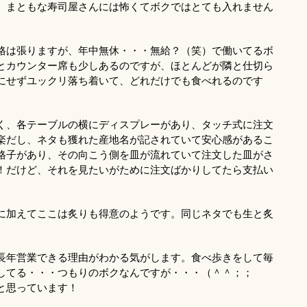
。まともな寿司屋さんには怖くてボクではとても入れません
格は張りますが、年中無休・・・無給？（笑）で働いてるボ
とカウンター席も少しあるのですが、ほとんどが隣と仕切ら
にせずユックリ落ち着いて、どれだけでも食べれるのです
く、各テーブルの横にディスプレーがあり、タッチ式に注文
楽だし、ネタも獲れた産地名が記されていて安心感があるこ
格子があり、その向こう側を皿が流れていて注文した皿がさ
！だけど、それを見たいがために注文ばかりしてたら支払い
に加えてここは炙りも得意のようです。同じネタでも生と炙
長年営業できる理由がわかる気がします。食べ歩きをして毎
かしてる・・・つもりのボクなんですが・・・（＾＾；；
と思っています！