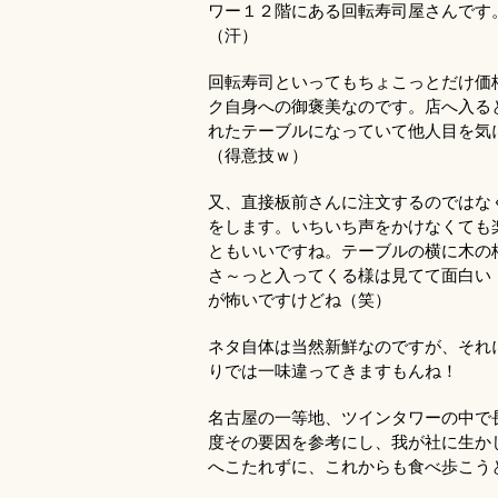
ワー１２階にある回転寿司屋さんです
（汗）
回転寿司といってもちょこっとだけ価
ク自身への御褒美なのです。店へ入る
れたテーブルになっていて他人目を気
（得意技ｗ）
又、直接板前さんに注文するのではな
をします。いちいち声をかけなくても
ともいいですね。テーブルの横に木の
さ～っと入ってくる様は見てて面白い
が怖いですけどね（笑）
ネタ自体は当然新鮮なのですが、それ
りでは一味違ってきますもんね！
名古屋の一等地、ツインタワーの中で
度その要因を参考にし、我が社に生
へこたれずに、これからも食べ歩こう