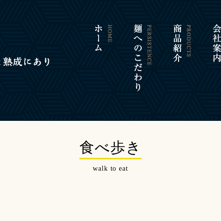
食べ歩き
walk to eat