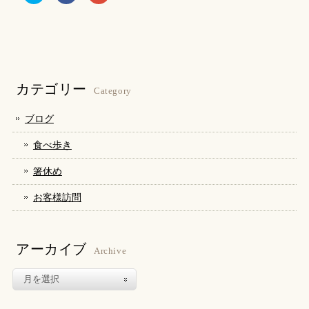
ッ
共
ッ
ク
有
ク
し
す
し
て
る
て
Twitter
に
Google+
で
は
で
共
ク
共
有
リ
有
(新
ッ
(新
し
ク
し
カテゴリー
い
し
い
Category
ウ
て
ウ
ィ
く
ィ
ン
だ
ン
ブログ
ド
さ
ド
ウ
い
ウ
で
(新
で
食べ歩き
開
し
開
き
い
き
ま
ウ
ま
箸休め
す)
ィ
す)
ン
ド
お客様訪問
ウ
で
開
き
ま
す)
アーカイブ
Archive