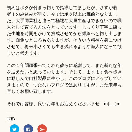
初めはボクが付きっ切りで指導してましたが、さすが若
者！のみ込みが早く、今ではボク以上の腕前となりまし
た。大手同業社と違って極端な大量生産はできないので職
人として育てる方法をとっています。じっくり丁寧に練っ
た生地を時間をかけて熟成させてから麺線へと切り出しま
す。面倒なところもありますが、そういう精神を身につけ
させて、将来小さくても生き残れるような職人になって欲
しいと考えます。
この１年間頑張ってくれた彼らに感謝して、また新たな年
を迎えたいと思っております。そして、ますます食べ歩き
に勤しんで自社製品に生かし、このブログにアップしてい
きますので、つたないブログではありますが、また来年も
宜しくお願い致します。
それでは皆様、良いお年をお迎えくださいませ m(_ _)m
共有:
ク
Facebook
ク
リ
で
リ