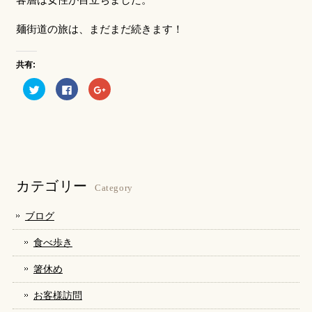
麺街道の旅は、まだまだ続きます！
共有:
ク
Facebook
ク
リ
で
リ
ッ
共
ッ
ク
有
ク
し
す
し
て
る
て
Twitter
に
Google+
で
は
で
共
ク
共
有
リ
有
(新
ッ
(新
し
ク
し
カテゴリー
い
し
い
Category
ウ
て
ウ
ィ
く
ィ
ン
だ
ン
ブログ
ド
さ
ド
ウ
い
ウ
で
(新
で
食べ歩き
開
し
開
き
い
き
ま
ウ
ま
箸休め
す)
ィ
す)
ン
ド
お客様訪問
ウ
で