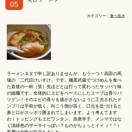
05
カテゴリー：
食べ歩き
ラーメンネタで申し訳ありませんが、もう一つ！高田の馬
場の「二代目けいすけ」です。麺屋武蔵でつけめんを食べ
た直後の一杯（笑）先ほどとは打って変わったサッパリ味
の細麺です。全体的にエビをベースにしたスープは香りバ
ツグン！そのエビの香りを逃がさないように工夫されたド
ンブリは手前が低く、向こう側が高く、口元を近づけると
鼻と口がスッポリ囲まれてしまいます。よう考えてます
わ！トッピングもエビワンタン、糸唐辛子、メンマではな
く淡緑色のザーサイっぽい？ものがちょっとイイ（＾＾）
客層は女性が目立ちました。