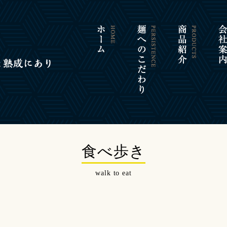
食べ歩き
walk to eat