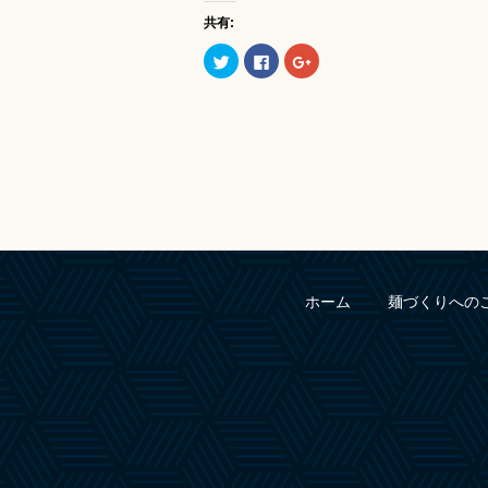
共有:
ク
Facebook
ク
リ
で
リ
ッ
共
ッ
ク
有
ク
し
す
し
て
る
て
Twitter
に
Google+
で
は
で
共
ク
共
有
リ
有
(新
ッ
(新
し
ク
し
い
し
い
ウ
て
ウ
ィ
く
ィ
ン
だ
ン
ド
さ
ド
ウ
い
ウ
で
(新
で
ホーム
麺づくりへの
開
し
開
き
い
き
ま
ウ
ま
す)
ィ
す)
ン
ド
ウ
で
開
き
ま
す)