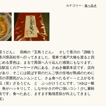
カテゴリー：
食べ歩き
庭うどん』 長崎の『五島うどん』 そして香川の『讃岐う
香川県高松市へ行ってきました。電車で瀬戸大橋を渡ると四
じめる景色は、まるで異国へ入り込んだ感覚にもなります。
松駅近くのアーケード内にある、さぬき麺業本店です。店内
があり、そこには延ばす前のだんご状の生地が熟成のために
店の雰囲気がムンムンとし、さぁ食べたるぞ～～と上がるモ
品（笑）ざるうどん と ぶっかけうどんです。つゆは一般
、角がハッキリして、しなやかさの中に強いコシ！少し澱粉
法です。食べたあと、ますます勉強意欲が向上してきまし
笑）