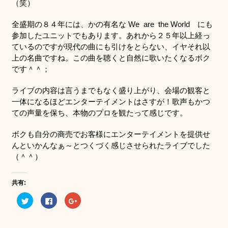
（笑）
全盛期の８４年には、かの有名な We are the World にも
参加したユニットでもあります。あれから２５年以上経っ
ているのですが現代の曲にも引けをとらない、イヤそれ以
上の名曲ですね。この曲を聴くと自然に歌いたくなるボク
です＾＾；
ライブの内容は言うまでもなく盛り上がり、会場の観客と
一体になるほどエンターテイメントはさすが！歌声もかつ
ての声量を保ち、本物のプロを観たって感じです。
ボクも自分の商売でお客様にエンターテイメントを提供せ
んといかんなぁ～とつくづく感じさせられたライブでした
（＾＾）
共有:
ク
Facebook
ク
リ
で
リ
ッ
共
ッ
ク
有
ク
し
す
し