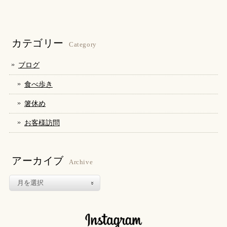
て
る
て
Twitter
に
Google+
で
は
で
共
ク
共
有
リ
有
(新
ッ
(新
し
ク
し
カテゴリー
い
し
い
Category
ウ
て
ウ
ィ
く
ィ
ン
だ
ン
ブログ
ド
さ
ド
ウ
い
ウ
で
(新
で
食べ歩き
開
し
開
き
い
き
ま
ウ
ま
箸休め
す)
ィ
す)
ン
ド
お客様訪問
ウ
で
開
き
ま
す)
アーカイブ
Archive