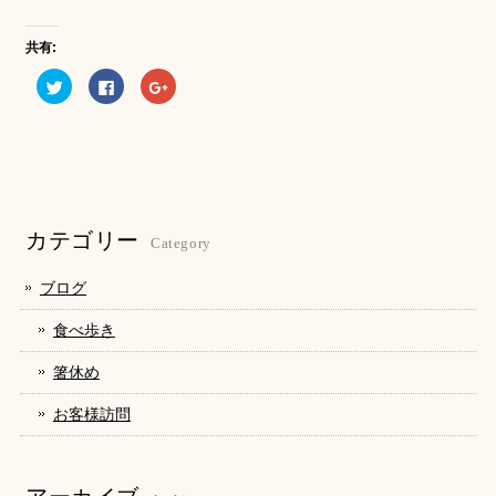
共有:
ク
Facebook
ク
リ
で
リ
ッ
共
ッ
ク
有
ク
し
す
し
て
る
て
Twitter
に
Google+
で
は
で
共
ク
共
有
リ
有
(新
ッ
(新
し
ク
し
カテゴリー
い
し
い
Category
ウ
て
ウ
ィ
く
ィ
ン
だ
ン
ブログ
ド
さ
ド
ウ
い
ウ
で
(新
で
食べ歩き
開
し
開
き
い
き
ま
ウ
ま
箸休め
す)
ィ
す)
ン
ド
お客様訪問
ウ
で
開
き
ま
す)