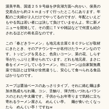
渥美半島、国道２５９号線を伊良湖方面へ向かい、保美の
交差点から約２ｋｍまっすぐ行ったところにあります。年
配のご夫婦が２人だけでやってるのですが、年配といえど
もやる気は若い者には決して負けていませんよ。常に新メ
ニューを開発して、その度にＴＶや雑誌などで何度も紹介
されるほどの有名店なのです。
この「春どきラーメン」も地元名古屋ＣＢＣテレビが取材
にきたとき、そのアナウンサーが名付けたラーメンなので
す。トッピングを見ると、色良いコーン、菜の花、しらす
等がたっぷりと乗せられています。どれも地元産、まさに
春をイメージしているラーメン。特にコーンは自家製無農
薬で缶詰とは甘味が全然違うし、安心して食べられる食品
ばかりなのです。
スープは醤油ベースのあっさりタイプ。それに絡む麺は多
加水熟成ちぢれ麺。コシ、舌触り、弾力性いづれもバラン
スのとれた中太麺です。子供からお年寄りまで気軽に立ち
寄れるラーメン屋さん めんくい亭。 麺が食いたくなっ
たら めんくい亭！ですねｗ