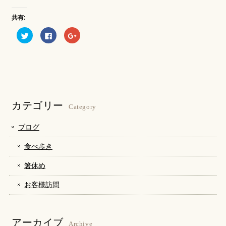
共有:
ク
Facebook
ク
リ
で
リ
ッ
共
ッ
ク
有
ク
し
す
し
て
る
て
Twitter
に
Google+
で
は
で
共
ク
共
有
リ
有
(新
ッ
(新
し
ク
し
カテゴリー
い
し
い
Category
ウ
て
ウ
ィ
く
ィ
ン
だ
ン
ブログ
ド
さ
ド
ウ
い
ウ
で
(新
で
食べ歩き
開
し
開
き
い
き
ま
ウ
ま
箸休め
す)
ィ
す)
ン
ド
お客様訪問
ウ
で
開
き
ま
す)
アーカイブ
Archive