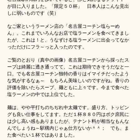
が目に入りました。「限定５０杯」 日本人はこんな見出
しに弱いものです（笑）
なご家というラーメン店の「名古屋コーチン塩らーめ
ん」。これまでいろんなお店で塩ラーメンを食べてきまし
たが、これは！と、うなずける塩ラーメンに出会ってなか
っただけにフラ～っと入ったのです。
ご覧のとおり（真中の画像）名古屋コーチンから採ったス
ープは綺麗に透き通ってて、これは期待できそうだなと一
口。でも名古屋コーチン独特の香りはイマイチだったよう
な気がするなぁ～ もちろん美味しいのですがね。香りの
評価を除いたらスープ、麺ともに上々です。今まで食べた
塩ラーメンの中では上位でした。
麺は、やや平打ちのちぢれ中太麺です。盛り方、トッピン
グも良い仕事をしてます。ただ１杯８８０円はボク庶民に
は少し高い感もありましたが、テナント料が相当なもんな
んでしょうね～駅構内じゃぁ仕方ないか＾＾； でも、ま
た食べたい１杯ではありました。