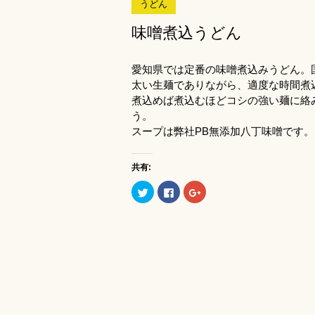
うどん
味噌煮込うどん
愛知県では定番の味噌煮込みうどん。国
太い生麺でありながら、適度な時間煮
煮込めば煮込むほどコシの強い麺に絡
う。
スープは弊社PB無添加八丁味噌です。
共有:
ク
Facebook
ク
リ
で
リ
ッ
共
ッ
ク
有
ク
し
す
し
て
る
て
Twitter
に
Google+
で
は
で
共
ク
共
有
リ
有
(新
ッ
(新
し
ク
し
い
し
い
ウ
て
ウ
ィ
く
ィ