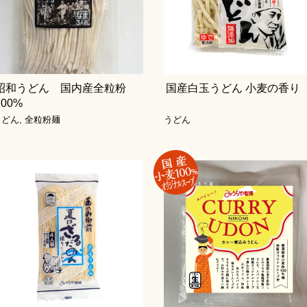
昭和うどん 国内産全粒粉
国産白玉うどん 小麦の香り
100%
うどん
,
全粒粉麺
うどん