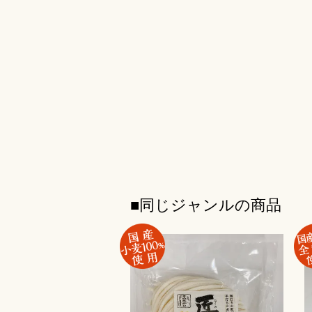
ン
だ
ン
ド
さ
ド
ウ
い
ウ
で
(新
で
開
し
開
き
い
き
ま
ウ
ま
す)
ィ
す)
ン
ド
ウ
で
開
き
ま
す)
■同じジャンルの商品