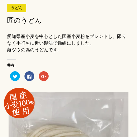
うどん
匠のうどん
愛知県産小麦を中心とした国産小麦粉をブレンドし、限り
なく手打ちに近い製法で麺線にしました。
麺ツウの為のうどんです。
共有:
ク
Facebook
ク
リ
で
リ
ッ
共
ッ
ク
有
ク
し
す
し
て
る
て
Twitter
に
Google+
で
は
で
共
ク
共
有
リ
有
(新
ッ
(新
し
ク
し
い
し
い
ウ
て
ウ
ィ
く
ィ
ン
だ
ン
ド
さ
ド