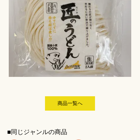
ウ
い
ウ
で
(新
で
開
し
開
き
い
き
ま
ウ
ま
す)
ィ
す)
ン
ド
ウ
で
開
き
ま
す)
商品一覧へ
■同じジャンルの商品