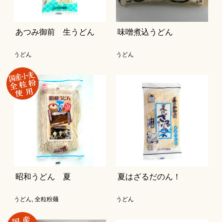
あつみ御前 生うどん
味噌煮込うどん
うどん
うどん
昭和うどん 夏
夏はざるだのん！
うどん
,
全粒粉麺
うどん