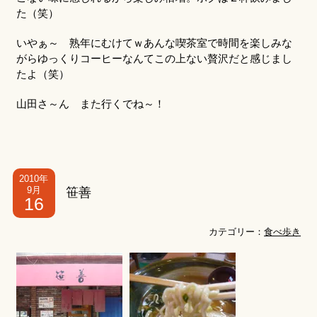
た（笑）
いやぁ～ 熟年にむけてｗあんな喫茶室で時間を楽しみな
がらゆっくりコーヒーなんてこの上ない贅沢だと感じまし
たよ（笑）
山田さ～ん また行くでね～！
2010年
9月
笹善
16
カテゴリー：
食べ歩き