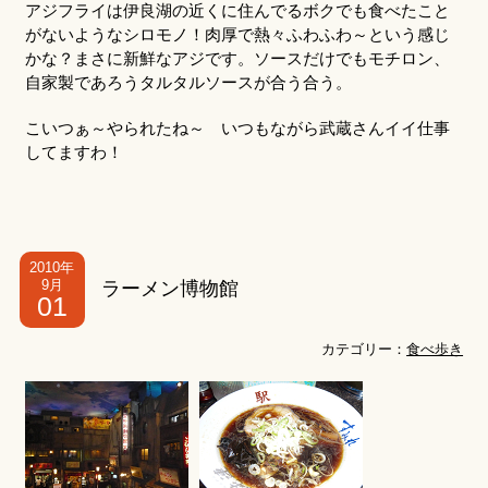
アジフライは伊良湖の近くに住んでるボクでも食べたこと
がないようなシロモノ！肉厚で熱々ふわふわ～という感じ
かな？まさに新鮮なアジです。ソースだけでもモチロン、
自家製であろうタルタルソースが合う合う。
こいつぁ～やられたね～ いつもながら武蔵さんイイ仕事
してますわ！
2010年
9月
ラーメン博物館
01
カテゴリー：
食べ歩き