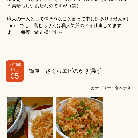
う素晴らしいお店なのですが（笑）
職人の一人として偉そうなこと言って申し訳ありませんm(_
_)m でも、高むらさんは職人気質のイイ仕事してます
よ！ 毎度ご馳走様です～
2010年
10月
鐘庵 さくらエビのかき揚げ
05
カテゴリー：
食べ歩き