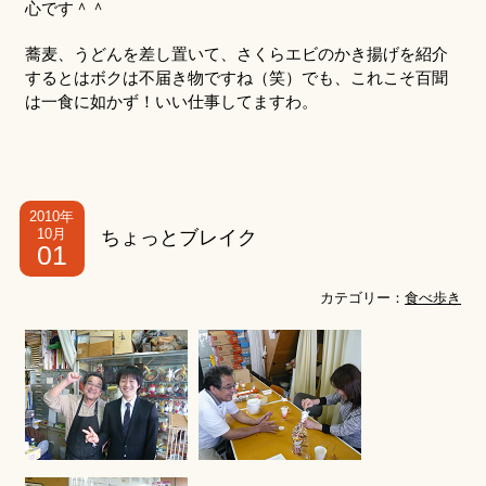
心です＾＾
蕎麦、うどんを差し置いて、さくらエビのかき揚げを紹介
するとはボクは不届き物ですね（笑）でも、これこそ百聞
は一食に如かず！いい仕事してますわ。
2010年
10月
ちょっとブレイク
01
カテゴリー：
食べ歩き