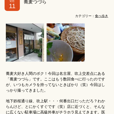
9月
蕎麦つづら
11
カテゴリー：
食べ歩き
蕎麦大好き人間のボク！今回は名古屋、吹上交差点にある
「蕎麦つづら」です。ここはもう数回食べに行ったのです
が、いつもカメラを持ってないときばかり（笑）今回はし
っかり撮ってきました。
地下鉄桜通り線、吹上駅・・・何番出口だっただろ？わか
らんけど、とにかくすぐです（笑）店に近づくと、そんな
に広くない駐車場に高級外車がチラホラ見えてきます。医