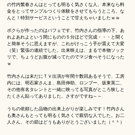
の竹内繁春さんはとっても明るく気さくな人。本来なら料
金をとってサンプルつくり体験をさせてもらうところ、な
んと！特別サービスということで甘えちゃいましたｗｗ
ボクらが作ったのはパフェです。竹内さんの指導の下、あ
れよあれよという間にものの５分ほどで完成・・・と聞く
と簡単そうに思えますが、これがけっこう手が震えて大変
（笑）緊張の連続でした。出来映えは、まるで本物ソック
リで、ちょうどお腹が減ってたのでマジ食べそうになった
ｗ
竹内さんは未だにＴＶ出演が年間十数回あるそうで、工房
内には、明石家さんま、島田伸助、ロンブー、坂東英二、
その他有名タレントと一緒に映ってる写真がところ狭しと
たくさん貼ってありました。さすがですね～～
うちの依頼した品物の出来上がりが楽しみです！竹内さん
も奥さんもとっても明るく気さくで親切な人でした。お二
人さん、その節はどうもありがとうございました（＾＾）