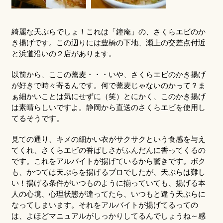
綺麗な天ぷらでしょ！これは「鐘庵」の、さくらエビのか
き揚げです。この辺りには豊橋の下地、瀬上の交差点付近
と浜道沿いの２店があります。
以前から、ここの蕎麦・・・いや、さくらエビのかき揚げ
が好きで時々寄るんです。何で蕎麦じゃないのかって？ま
ぁ細かいことは気にせずに（笑）とにかく、このかき揚げ
は素晴らしいですよ。静岡から直送のさくらエビを使用し
てるそうです。
見ての通り、キメの細かい衣がサクサクという食感を与え
てくれ、さくらエビの香ばしさがふんだんに香ってくるの
です。これをアルバイトが揚げているから驚きです。ボク
も、かつては天ぷらを揚げるプロでしたが、天ぷらは難し
い！揚げる条件がいつものように揃っていても、揚げる本
人の心境、心理状態が違ってたら、いつもと違う天ぷらに
なってしまいます。それをアルバイトが揚げてるっての
は、よほどマニュアルがしっかりしてるんでしょうね～感