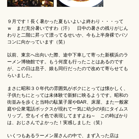
９月です！長く暑かった夏もいよいよ終わり・・・って
ｗ まだ充分暑いですわ（汗） 日中の暑さの残りがじん
わりと二階に昇って漂ってるせいか、今も上半身裸でパソ
コンに向かっています（笑）
以前、東京へ出向いた際、途中下車して寄った新横浜のラ
ーメン博物館です。もう何度も行ったことはあるのです
が、この日は息子、娘も同行だったので改めて寄らせても
らいました。
まさに昭和３０年代の雰囲気がボクにとっては懐かしく、
子供たちにとっては未体験で新鮮に映るようです。昭和の
街並みを歩くと当時の駄菓子屋やBAR、床屋、また一般家
庭や公衆電話ボックスが現れて一気に幼少の頃にタイムス
リップ。空もイイ色で表現してますよね～ この時ばかり
は、おじさんでよかった！実感しました（笑）
いくつもあるラーメン屋さんの中で、まず入った店は