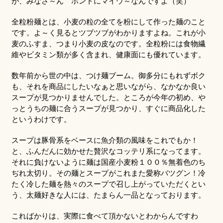
が、みなさ～ん ホントにマイウ～なんですよ（笑）
全粒粉麺とは、小麦の粒の全てを粉にして作った麺のこと
です。よ～く見るとツブツブがわかりますよね。これが小
麦のふすま、つまり小麦の皮なのです。全粒粉には食物繊
維やビタミン類が多く含まれ、健康面にも優れています。
数年前から世の中は、つけ麺ブーム。御多分にもれずボク
も、それを商品にしたいなぁと思いながら、なかなか良い
スープが見つかりませんでした。ところが今年の初め、や
っとうちの麺に合うスープが見つかり、すぐに商品化した
というわけです。
スープは豚骨系をベースに魚介類の風味をこれでもか！
と、ふんだんに効かせた贅沢なコッテリ系になってます。
それに負けないように麺は国産小麦粉１００％無着色のち
ぢれ太切り。その麺とスープがこれまた愛称バツグン！冷
たく冷した麺を熱々のスープで召し上がっていただくとい
う、太麺好きな人には、たまらん一品となっております。
こればかりは、実際に食べて頂かないとわからんですわ