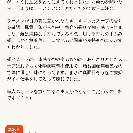
が、すぐに注文をとりにきてくれました。お薦めを聞いた
ら、しょうゆラーメンとのことだったので素直に注文。
ラーメンが目の前に置かれたとき、すぐさまスープの香り
を確認。豚骨、鶏がらの中に魚介の香りが強く感じられま
した。麺は純粋な手打ちであろう包丁切り平打ちの手もみ
麺。しかも無着色。一口食べると国産小麦特有のコシがす
ぐわかりました。
麺とスープの一体感がやや劣るものの、あっさりとしたス
ープはおそらく化学調味料不使用で、麺も国産無着色なの
で体に優しい味になってます。まさに真面目そうなご夫婦
がイイ仕事をしてるって感じでした。
職人のオーラを放ってるご主人がつくる、こだわりの一杯
です（＾＾）
2010年