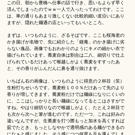
この日、朝から豊橋へ仕事の話で行き、思いもよらず早く
済んでしまったのでｗｗ一人で入ったってわけです。ここ
は、車の通りもあまり激しくない比較的細い道沿いにあり
ますが、隠れた麺通の店といってもいいところ。
まずは、いつものように、ざるそばです。ここも桜海老の
かき揚げが名物で、先に紹介した「鐘庵」のかき揚げに劣
らない逸品。画像でもおわかりのようにキメの細かい衣で
揚げられています。蕎麦自体は割合は二八、細切りで仕上
げられているだけあって喉越しがよく蕎麦をすすったあ
と、その香りがふんだんに鼻を通り抜けます。
いちばん右の画像は、いつものように得意の２杯目（笑）
生粉打ちせいろです。蕎麦粉１００％だけあって先のより
香りが増してきます。蕎麦粉だけでは麺線になりにくいの
に、ここはしっかりと長い麺線になってるとこはさすがで
すね。やはり細切りなので喉越しがよく、たとえ２杯目で
も次から次へと箸が進むのです。ただ一つ、これは好みの
違いなんですが、生蕎麦を打つ際もっと加水を高くすれば
茹でたとき、もっとしなやかで透明感のある麺ができるの
になぁと感じました。そう感じつつ何度も足を運んでしま