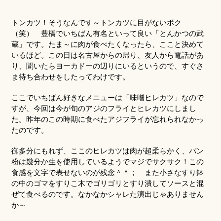
トンカツ！そうなんです～トンカツに目がないボク
（笑） 豊橋でいちばん有名といって良い「とんかつの武
蔵」です。たま～に肉が食べたくなったら、ここと決めて
いるほど。この日は名古屋からの帰り、友人から電話があ
り、聞いたらヨーカドーの辺りにいるというので、すぐさ
ま待ち合わせをしたってわけです。
ここでいちばん好きなメニューは「味噌ヒレカツ」なので
すが、今回は今が旬のアジのフライとヒレカツにしまし
た。昨年のこの時期に食べたアジフライが忘れられなかっ
たのです。
御多分にもれず、ここのヒレカツは肉が超柔らかく、パン
粉は幾分か生を使用しているようでマジでサクサク！この
食感を文字で表せないのが残念＾＾； また小さなすり鉢
の中のゴマをすりこ木でゴリゴリとすり潰してソースと混
ぜて食べるのです。なかなかシャレた演出じゃありません
か～