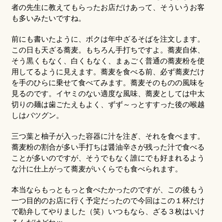
者の先生に教えてもらったお店だけあって、そういうお客
も多いみたいですね。
前にも書いたように、ボクは年中ざるそばを注文します。
この日も天ざる蕎麦。もちろん手打ちですよ。蕎麦自体、
そう黒くもなく、白くもなく、まぁごく普通の蕎麦粉を使
用してるように見えます。蕎麦を食べる前、必ず蕎麦だけ
を手のひらに乗せて食べてみます。蕎麦そのものの風味を
見るのです。イヤミのない適度な風味、蕎麦としては中太
切りの麺は歯ごたえもよく、ずず～っとすすった後の喉越
しはバツグン。
三つ葉と柚子が入った容器に汁を注ぎ、それを食べます。
蕎麦粉の割合が多い手打ちは醤油辛さが残った汁で食べる
ことが多いのですが、そうでもなく誰にでも好まれるよう
な汁に仕上がって蕎麦がいくらでも食べられます。
本当ならもっともっと食べたかったのですが、この後もう
一つ目的のお店に行く予定だったので今回はこの１杯だけ
で勘弁してやりました（笑）いつもなら、ざる３枚はいけ