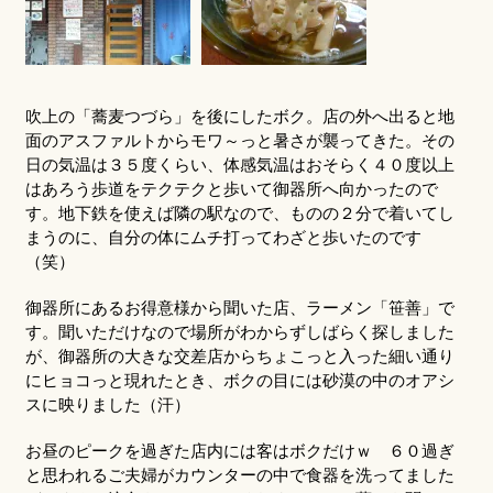
吹上の「蕎麦つづら」を後にしたボク。店の外へ出ると地
面のアスファルトからモワ～っと暑さが襲ってきた。その
日の気温は３５度くらい、体感気温はおそらく４０度以上
はあろう歩道をテクテクと歩いて御器所へ向かったので
す。地下鉄を使えば隣の駅なので、ものの２分で着いてし
まうのに、自分の体にムチ打ってわざと歩いたのです
（笑）
御器所にあるお得意様から聞いた店、ラーメン「笹善」で
す。聞いただけなので場所がわからずしばらく探しました
が、御器所の大きな交差店からちょこっと入った細い通り
にヒョコっと現れたとき、ボクの目には砂漠の中のオアシ
スに映りました（汗）
お昼のピークを過ぎた店内には客はボクだけｗ ６０過ぎ
と思われるご夫婦がカウンターの中で食器を洗ってました