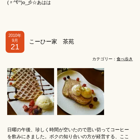
(〃^∇^)o_彡☆あはは
2010年
9月
こーひー家 茶苑
21
カテゴリー：
食べ歩き
日曜の午後、珍しく時間が空いたので思い切ってコーヒー
を飲みにきました。ボクの知り合いの方が経営する、ここ