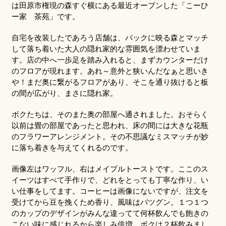
は田原市権現の森すぐ横にある最近オープンした「こーひ
ー家 茶苑」です。
自宅を改装したであろう店舗は、バックに映る森とマッチ
して落ち着いた大人の隠れ家的な雰囲気を漂わせていま
す。店の中へ一歩足を踏み入れると、まずカウンターだけ
のフロアが現れます。あれ～意外と狭いんだなぁと思いき
や！まだ奥に繋がるフロアがあり、そこを通り抜けると板
の間が広がり、まさに隠れ家。
ボクたちは、そのまた奥の部屋へ通されました。おそらく
以前は畳の部屋であったと思われ、床の間には大きな花瓶
のフラワーアレンジメント。その不思議なミスマッチが妙
に落ち着きを与えてくれるのです。
画像左はワッフル、右はメイプルトーストです。ここのス
イーツはすべて手作りで、どれをとっても丁寧な作り、い
い仕事をしてます。コーヒーは画像にないですが、注文を
受けてから豆を挽くため香り、風味はバツグン。１つ１つ
のカップのデザインがみんな違ってて何杯飲んでも飽きの
こない味に感じれるから楽しみ倍増。ボクは２杯飲みまし