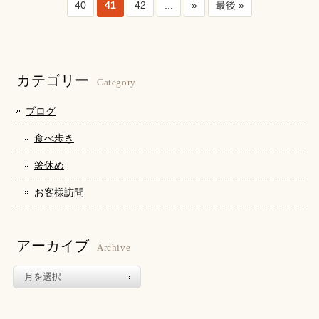
40
41
42
...
»
最後 »
カテゴリー
Category
ブログ
食べ歩き
箸休め
お客様訪問
アーカイブ
Archive