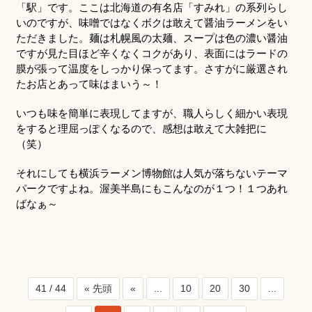
「駅」です。ここは北海道の有名店「すみれ」の系列らし
いのですが、味噌ではなくボクは敢えて醤油ラーメンをい
ただきました。麺は札幌風の太麺、スープは色の濃い醤油
ですが見た目ほど辛くなくコクがあり、表面にはラードの
膜が張って温度をしっかり保ってます。さすがに厳選され
たお店とあって味はまいう～！
いつも味を簡単に表現してますが、職人らしく細かい表現
をすると理屈っぽくなるので、感想は敢えて大雑把に
（笑）
それにしても横浜ラーメン博物館は人気が落ちないテーマ
パークですよね。渥美半島にもこんなのが１つ！１つあれ
ばなぁ～
41 / 44
« 先頭
«
...
10
20
30
...