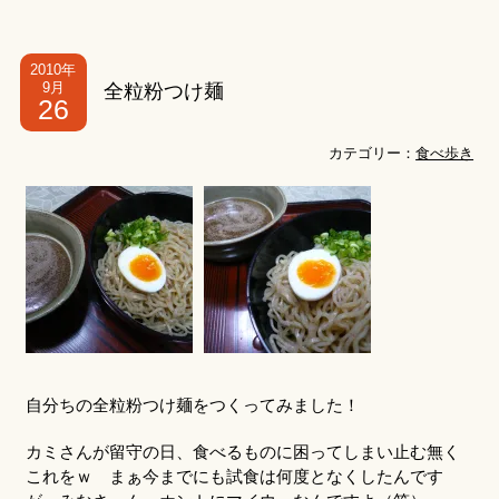
2010年
9月
全粒粉つけ麺
26
カテゴリー：
食べ歩き
自分ちの全粒粉つけ麺をつくってみました！
カミさんが留守の日、食べるものに困ってしまい止む無く
これをｗ まぁ今までにも試食は何度となくしたんです