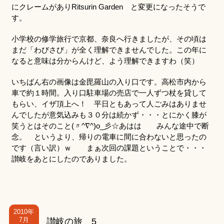
にクレームがありRitsurin Garden と変更になったそうで
す。
小学校の修学旅行で京都、奈良へ行きましたが、その頃は
まだ「わびさび」が全く理解できませんでした。この年に
なると意味は分からんけど、よう理解できますわ（笑）
いちばん右の画像は金毘羅山の入り口です。高松市内から
車で約１時間。入り口駐車場の売店で一人ずつ杖を貸して
もらい、イザ頂上へ！ 平日ともあって人ごみはありませ
んでしたが意気込みも３０分は続かず・・・とにかく膝が
笑うとはそのこと(〃^∇^)o_彡☆あはは みんな途中で断
念。 というより、帰りの電車に間に合わないと思ったの
です（言い訳）ｗ まぁ次回の課題ということで・・・
讃岐をあとにしたのでありました。
2010年
7月
讃岐の旅 5