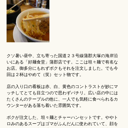
クソ暑い昼中、立ち寄った国道２３号線蒲郡大塚の海岸沿
いにある「好麺食堂」蒲郡店です。ここは坦々麺で有名な
お店。御多分にもれずボクもそれを注文しました。でも今
回は２杯はやめて（笑）セット物です。
店の入り口の看板は赤、白、黄色のコントラストが妙にマ
ッチしてとても目立つので思わずパチリ。広い店の中には
たくさんのテーブルの他に、一人でも気軽に食べられるカ
ウンターがある落ち着いた雰囲気です。
ボクが注文した、坦々麺とチャーハンセットです。ややト
ロみのあるスープはゴマがふんだんに使われていて、顔を