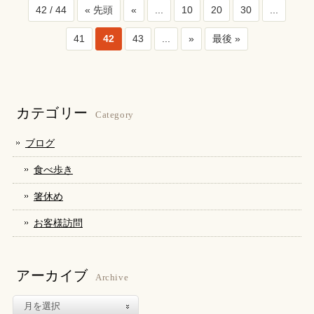
42 / 44
« 先頭
«
...
10
20
30
...
41
42
43
...
»
最後 »
カテゴリー
Category
ブログ
食べ歩き
箸休め
お客様訪問
アーカイブ
Archive