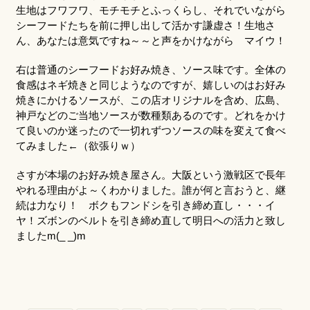
生地はフワフワ、モチモチとふっくらし、それでいながら
シーフードたちを前に押し出して活かす謙虚さ！生地さ
ん、あなたは意気ですね～～と声をかけながら マイウ！
右は普通のシーフードお好み焼き、ソース味です。全体の
食感はネギ焼きと同じようなのですが、嬉しいのはお好み
焼きにかけるソースが、この店オリジナルを含め、広島、
神戸などのご当地ソースが数種類あるのです。どれをかけ
て良いのか迷ったので一切れずつソースの味を変えて食べ
てみました←（欲張りｗ）
さすが本場のお好み焼き屋さん。大阪という激戦区で長年
やれる理由がよ～くわかりました。誰が何と言おうと、継
続は力なり！ ボクもフンドシを引き締め直し・・・イ
ヤ！ズボンのベルトを引き締め直して明日への活力と致し
ましたm(_ _)m