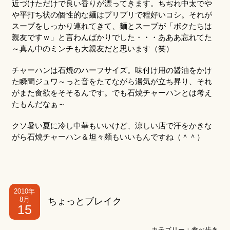
近づけただけで良い香りが漂ってきます。ちぢれ中太でや
や平打ち状の個性的な麺はプリプリで程好いコシ。それが
スープをしっかり連れてきて、麺とスープが「ボクたちは
親友ですｗ」と言わんばかりでした・・・あああ忘れてた
～真ん中のミンチも大親友だと思います（笑）
チャーハンは石焼のハーフサイズ。味付け用の醤油をかけ
た瞬間ジュワ～っと音をたてながら湯気が立ち昇り、それ
がまた食欲をそそるんです。でも石焼チャーハンとは考え
たもんだなぁ～
クソ暑い夏に冷し中華もいいけど、涼しい店で汗をかきな
がら石焼チャーハン＆坦々麺もいいもんですね（＾＾）
2010年
8月
ちょっとブレイク
15
カテゴリー：
食べ歩き