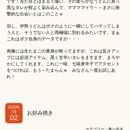
です！見た目とはまるで違い、その柔らかなうどんに真っ
黒なタレが程よく染み込んで、ママママイウ～～まさに衝
撃的な出会いとはこのことｗ
但し、伊勢うどんはボクのように一瞬にしてハマってしま
う人と、そうでない人と両極端に別れるみたいです。まぁ
これはボク自身のデータですが・・・
画像には生たまごの黄身が映ってますが、これは旨さアッ
プには必須アイテム。黒く甘辛いタレをますます、まろや
かにしてくれます。これに一味、七味唐辛子でアクセント
をつければ、もう～たまらんｗ みなさん一度お試しあ
れ！
2010年
7月
お好み焼き
02
カテゴリー：
食べ歩き