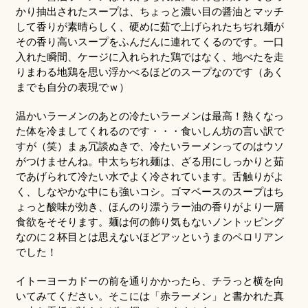
かり抽出されたスープは、ちょっと濃い目の醤油とマッチ
して香りが素晴らしく、硬めに茹で上げられたちぢれ麺が
その香り高いスープをふんだんに連れてくるのです。一口
入れた瞬間、ケージに入れられた鶏ではなく、地べたを走
りまわる地鶏を思い浮かべるほどのスープなのです（あく
までも自分の表現でｗ）
温かいラーメンのあとの冷たいラーメンは最高！熱くなっ
た体を冷ましてくれるのです・・・食いしん坊の言い訳で
すが（笑）まぁ冗談ぬきで、冷たいラーメンってのはウソ
がつけませんね。中太ちぢれ麺は、ざる用にしっかりと茹
であげられて冷たい水でよく冷されています。舌触りがよ
く、しなやかな中にも強いコシ。ゴマベースのスープはち
ょっと酸味が効き、ほんのり漂うラー油の香りがより一層
食欲をそそります。麺は何の飾り気もないノントッピング
なのに２杯目とは思えないほどアッというまのペロリアン
でした！
イトーヨーカドーの前を通りかかったら、チラっと横を向
いてみてください。そこには「赤ラーメン」と書かれた真