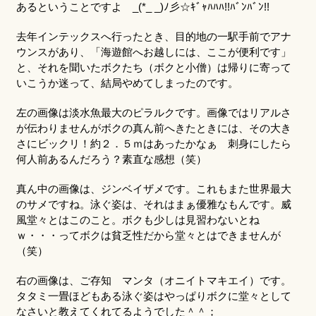
あるということですよ _(*_ _)ﾉ彡☆ｷﾞｬﾊﾊﾊ!!ﾊﾞﾝﾊﾞﾝ!!
去年インテックスへ行ったとき、目的地の一駅手前でアナ
ウンスがあり、「海遊館へお越しには、ここが便利です」
と、それを聞いたボクたち（ボクと小僧）は帰りに寄って
いこうか迷って、結局やめてしまったのです。
左の画像は淡水魚最大のピラルクです。画像ではリアルさ
が伝わりませんがボクの真ん前へきたときには、その大き
さにビックリ！約２．５ｍはあったかなぁ 刺身にしたら
何人前あるんだろう？素直な感想（笑）
真ん中の画像は、ジンベイザメです。これもまた世界最大
のサメですね。泳ぐ姿は、それはまぁ優雅なもんです。威
風堂々とはこのこと。ボクも少しは見習わないとね
ｗ・・・ってボクは貧乏性だから堂々とはできませんが
（笑）
右の画像は、ご存知 マンタ（オニイトマキエイ）です。
タタミ一畳ほどもある泳ぐ姿はやっぱりボクに堂々として
なさいと教えてくれてるようでした＾＾；