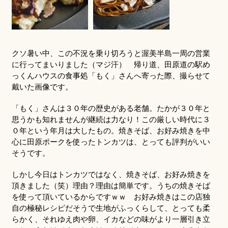
クソ暑い中、この不況を乗り切ろうと渥美半島一周の営業
に行ってまいりました（マジ汗） 帰り道、田原道の駅め
っくんハウスの食事処「もく」さんへ寄った際、撮らせて
戴いた画像です。
「もく」さんは３０年の歴史がある老舗。たかが３０年と
思うかも知れませんが継続は力なり！この厳しい時代に３
０年という年月は大したもの。焼きそば、お好み焼きを中
心に田原ポークを使ったトンカツは、とっても評判がいい
そうです。
しかし今日はトンカツではなく、焼きそば、お好み焼きを
頂きました（笑）理由？理由は簡単です。うちの焼きそば
を使って頂いているからですｗｗ お好み焼きはこの店独
自の極秘レシピだそうで生地がふっくらして、とっても柔
らかく、それゆえ肉や卵、イカなどの味がより一層引き立