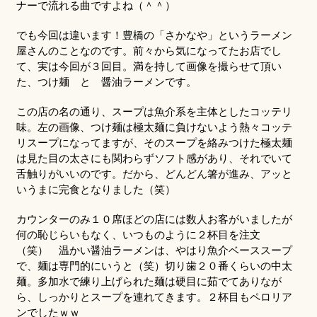
ナーで流れる曲ですよね（＾＾）
でも今回は違います！豊橋の「さかなや」というラーメン
屋さんのことなのです。前々から気になってたお店でし
て、実は今回が３回目。満を持して画像を撮らせて頂い
た、つけ麺 と 醤油ラーメンです。
この店の名の通り、スープは魚介系を主体としたコッテリ
味。左の画像、つけ麺は極太麺に負けないよう熱々コッテ
リスープになってますが、そのスープを絡みつけた極太麺
は見た目の太さにも関わらずソフト感があり、それでいて
舌触りがいいのです。だから、どんどん箸が進み、アッと
いうまに完食となりました（笑）
カウンターのみ１０席ほどの店には数人お客がいましたが
何の恥じらいもなく、いつものように２杯目を注文
（笑） 温かい醤油ラーメンは、やはり魚介ベーススープ
で、麺は専門的にいうと（笑）切り歯２０番くらいの中太
麺。多加水で練り上げられた麺は硬目に茹でてありなが
ら、しっかりとスープを連れてきます。２杯目もペロリア
ンでしたｗｗ