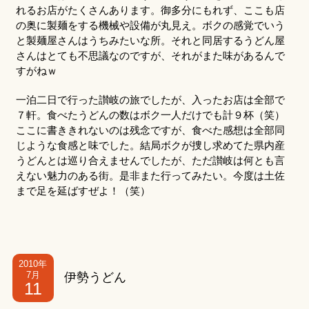
れるお店がたくさんあります。御多分にもれず、ここも店
の奥に製麺をする機械や設備が丸見え。ボクの感覚でいう
と製麺屋さんはうちみたいな所。それと同居するうどん屋
さんはとても不思議なのですが、それがまた味があるんで
すがねｗ
一泊二日で行った讃岐の旅でしたが、入ったお店は全部で
７軒。食べたうどんの数はボク一人だけでも計９杯（笑）
ここに書ききれないのは残念ですが、食べた感想は全部同
じような食感と味でした。結局ボクが捜し求めてた県内産
うどんとは巡り合えませんでしたが、ただ讃岐は何とも言
えない魅力のある街。是非また行ってみたい。今度は土佐
まで足を延ばすぜよ！（笑）
2010年
7月
伊勢うどん
11