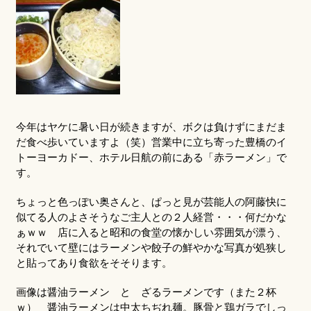
今年はヤケに暑い日が続きますが、ボクは負けずにまだま
だ食べ歩いていますよ（笑）営業中に立ち寄った豊橋のイ
トーヨーカドー、ホテル日航の前にある「赤ラーメン」で
す。
ちょっと色っぽい奥さんと、ぱっと見が芸能人の阿藤快に
似てる人のよさそうなご主人との２人経営・・・何だかな
ぁｗｗ 店に入ると昭和の食堂の懐かしい雰囲気が漂う、
それでいて壁にはラーメンや餃子の鮮やかな写真が処狭し
と貼ってあり食欲をそそります。
画像は醤油ラーメン と ざるラーメンです（また２杯
ｗ） 醤油ラーメンは中太ちぢれ麺。豚骨と鶏ガラでしっ