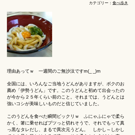
カテゴリー：
食べ歩き
理由あってｗ 一週間のご無沙汰ですm(_ _)m
全国には、いろんなご当地うどんがありますが、ボクのお
薦め「伊勢うどん」です。このうどんと初めて出会ったの
が今から２５年くらい前のこと。それまでは、うどんとは
強いコシが美味しいものだと信じていました。
このうどんを食べた瞬間ビックリｗ ふにゃふにゃで柔ら
かく、箸に乗せればプツっと切れそうで、それでもって真
っ黒なタレだし、まるで異次元うどん。 しかし～しかし