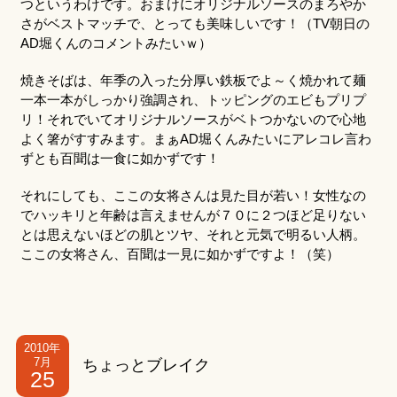
つというわけです。おまけにオリジナルソースのまろやか
さがベストマッチで、とっても美味しいです！（TV朝日の
AD堀くんのコメントみたいｗ）
焼きそばは、年季の入った分厚い鉄板でよ～く焼かれて麺
一本一本がしっかり強調され、トッピングのエビもプリプ
リ！それでいてオリジナルソースがベトつかないので心地
よく箸がすすみます。まぁAD堀くんみたいにアレコレ言わ
ずとも百聞は一食に如かずです！
それにしても、ここの女将さんは見た目が若い！女性なの
でハッキリと年齢は言えませんが７０に２つほど足りない
とは思えないほどの肌とツヤ、それと元気で明るい人柄。
ここの女将さん、百聞は一見に如かずですよ！（笑）
2010年
7月
ちょっとブレイク
25