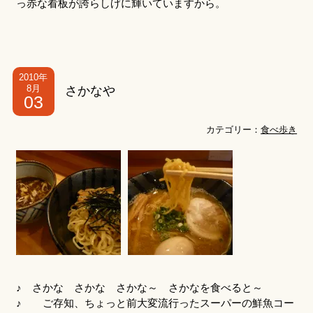
っ赤な看板が誇らしげに輝いていますから。
2010年
8月
さかなや
03
カテゴリー：
食べ歩き
♪ さかな さかな さかな～ さかなを食べると～
♪ ご存知、ちょっと前大変流行ったスーパーの鮮魚コー