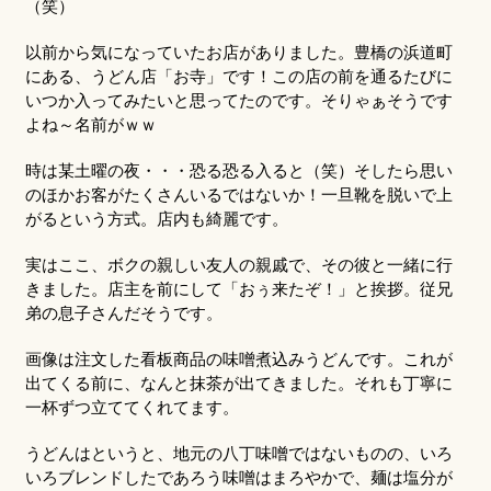
（笑）
以前から気になっていたお店がありました。豊橋の浜道町
にある、うどん店「お寺」です！この店の前を通るたびに
いつか入ってみたいと思ってたのです。そりゃぁそうです
よね～名前がｗｗ
時は某土曜の夜・・・恐る恐る入ると（笑）そしたら思い
のほかお客がたくさんいるではないか！一旦靴を脱いで上
がるという方式。店内も綺麗です。
実はここ、ボクの親しい友人の親戚で、その彼と一緒に行
きました。店主を前にして「おぅ来たぞ！」と挨拶。従兄
弟の息子さんだそうです。
画像は注文した看板商品の味噌煮込みうどんです。これが
出てくる前に、なんと抹茶が出てきました。それも丁寧に
一杯ずつ立ててくれてます。
うどんはというと、地元の八丁味噌ではないものの、いろ
いろブレンドしたであろう味噌はまろやかで、麺は塩分が