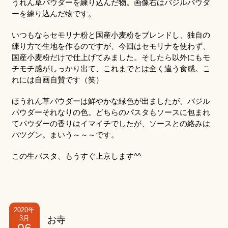
うれん草パウダーを練り込んだ物。画像右はバジルパウダ
ーを練り込んだ物です。
いつもならセモリナ粉と国産小麦粉をブレンドし、独自の
練り方で生地を作るのですが、今回はセモリナを使わず、
国産小麦粉だけで仕上げてみました。そしたら以外にもモ
チモチ感がしっかり出て、これまでとは全く違う食感。こ
れには自画自賛です（笑）
ほうれん草パウダーは鮮やかな緑色が出ましたが、バジル
パウダーそれなりの色。どちらのパスタもソースに包まれ
てパウダーの香りはイマイチでしたが、ソースとの絡みは
バツグン。まいう～～～です。
この生パスタ、もうすぐ上京します^^
2020年
3月
お寺