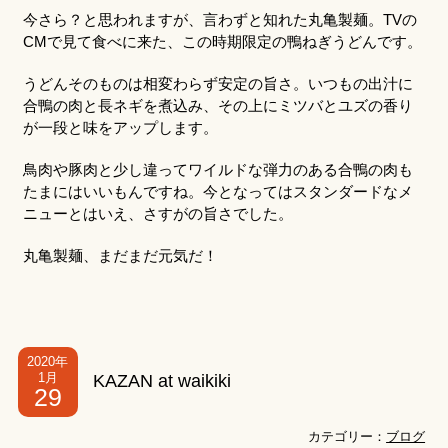
今さら？と思われますが、言わずと知れた丸亀製麺。TVの
CMで見て食べに来た、この時期限定の鴨ねぎうどんです。
うどんそのものは相変わらず安定の旨さ。いつもの出汁に
合鴨の肉と長ネギを煮込み、その上にミツバとユズの香り
が一段と味をアップします。
鳥肉や豚肉と少し違ってワイルドな弾力のある合鴨の肉も
たまにはいいもんですね。今となってはスタンダードなメ
ニューとはいえ、さすがの旨さでした。
丸亀製麺、まだまだ元気だ！
2020年
1月
KAZAN at waikiki
29
カテゴリー：
ブログ